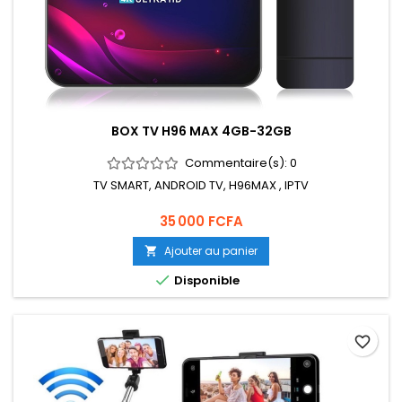
BOX TV H96 MAX 4GB-32GB
Commentaire(s):
0
TV SMART, ANDROID TV, H96MAX , IPTV
Prix
35 000 FCFA
Ajouter au panier


Disponible
favorite_border