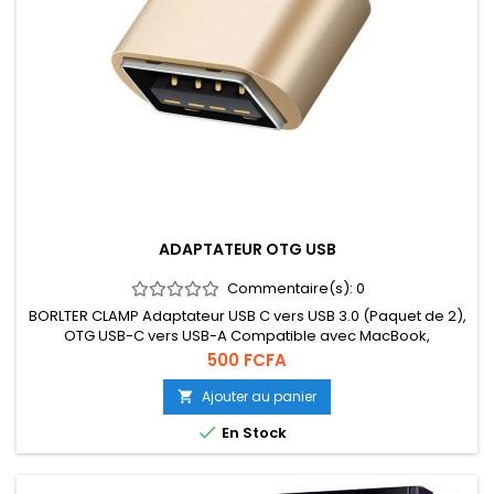
ADAPTATEUR OTG USB
Commentaire(s):
0
BORLTER CLAMP Adaptateur USB C vers USB 3.0 (Paquet de 2),
OTG USB-C vers USB-A Compatible avec MacBook,
Smartphones USB C et Périphériques Type-C (Or)
Prix
500 FCFA
Ajouter au panier


En Stock