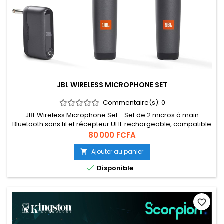
JBL WIRELESS MICROPHONE SET
Commentaire(s):
0
JBL Wireless Microphone Set - Set de 2 micros à main
Bluetooth sans fil et récepteur UHF rechargeable, compatible
avec les enceintes JBL PartyBox, en noir.
Prix
80 000 FCFA
Ajouter au panier


Disponible
favorite_border