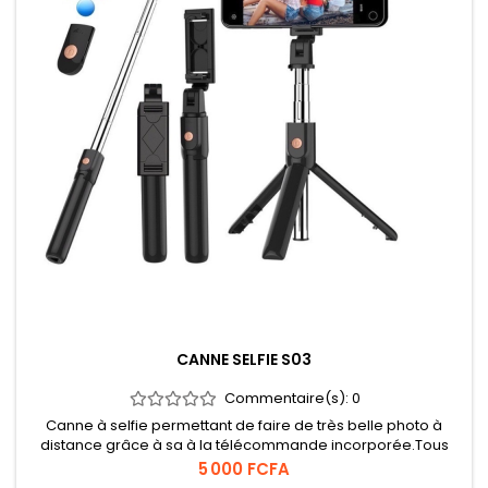
CANNE SELFIE S03
Commentaire(s):
0
Canne à selfie permettant de faire de très belle photo à
distance grâce à sa à la télécommande incorporée.Tous
types de téléphone compatible à iOS et android.
Prix
5 000 FCFA