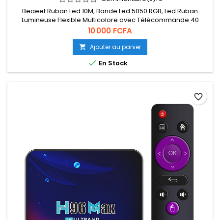
Beaeet Ruban Led 10M, Bande Led 5050 RGB, Led Ruban
Lumineuse Flexible Multicolore avec Télécommande 40
Touches，Utilisé pour la décoration de maison de chambre
Prix
10 000 FCFA
à coucher (1x10M) [Classe énergétique A]
Ajouter au panier


En Stock
favorite_border