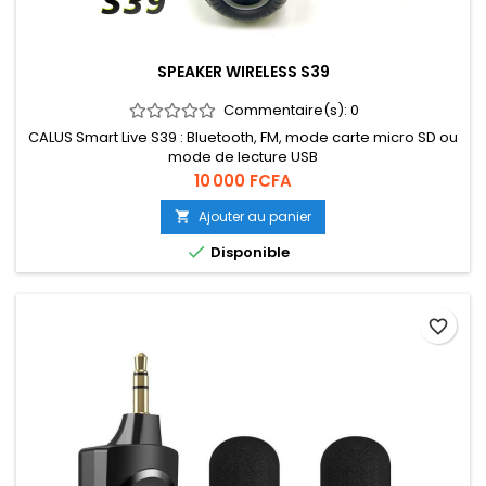
SPEAKER WIRELESS S39
Commentaire(s):
0
CALUS Smart Live S39 : Bluetooth, FM, mode carte micro SD ou
mode de lecture USB
Prix
10 000 FCFA
Ajouter au panier


Disponible
favorite_border