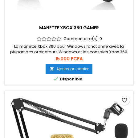
MANETTE XBOX 360 GAMER
Commentaire(s):
0
La manette Xbox 360 pour Windows fonctionne avec la
plupart des ordinateurs Windows et les consoles Xbox 360.
Elle vous offre une expérience de jeu cohérente et
Prix
15 000 FCFA
universelle
Ajouter au panier


Disponible
favorite_border