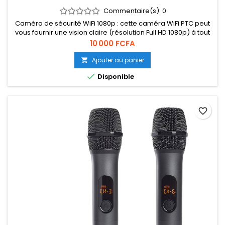
Commentaire(s):
0
Caméra de sécurité WiFi 1080p : cette caméra WiFi PTC peut
vous fournir une vision claire (résolution Full HD 1080p) à tout
moment, de jour comme de nuit. Notre ampoule caméra
Prix
10 000 FCFA
peut surveiller n'importe quel angle de votre pièce
Ajouter au panier


Disponible
favorite_border