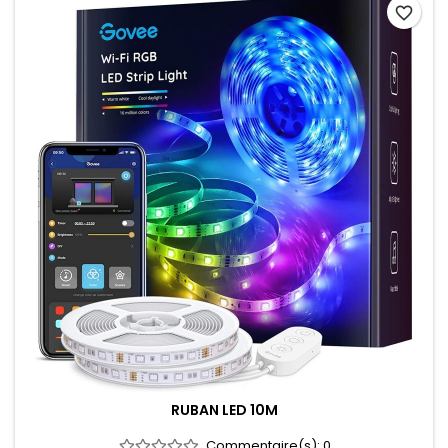
favorite_border
RUBAN LED 10M
Commentaire(s):
0