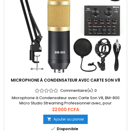
MICROPHONE À CONDENSATEUR AVEC CARTE SON V8
Commentaire(s):
0
Microphone à Condensateur avec Carte Son V8, BM-800
Micro Studio Streaming Professionnel avec, pour
Enregistrement, Podcasting, Voix Off, Streaming, Home-
Prix
22 000 FCFA
Studio, Youtube
Ajouter au panier


Disponible