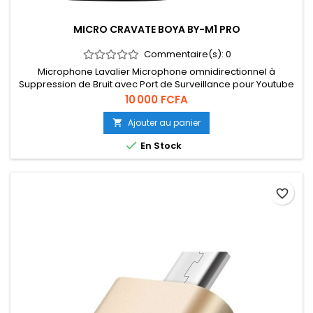
MICRO CRAVATE BOYA BY-M1 PRO
Commentaire(s):
0
Microphone Lavalier Microphone omnidirectionnel à
Suppression de Bruit avec Port de Surveillance pour Youtube
Tiktok Interview Création de Contenu de Diffusion
Prix
10 000 FCFA
Ajouter au panier


En Stock
favorite_border