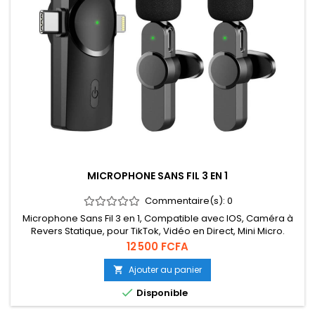
MICROPHONE SANS FIL 3 EN 1
Commentaire(s):
0
Microphone Sans Fil 3 en 1, Compatible avec IOS, Caméra à
Revers Statique, pour TikTok, Vidéo en Direct, Mini Micro.
Prix
12 500 FCFA
Ajouter au panier


Disponible