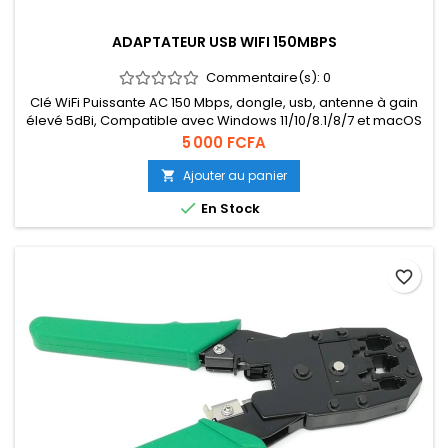
ADAPTATEUR USB WIFI 150MBPS
Commentaire(s):
0
Clé WiFi Puissante AC 150 Mbps, dongle, usb, antenne à gain
élevé 5dBi, Compatible avec Windows 11/10/8.1/8/7 et macOS
Prix
5 000 FCFA
Ajouter au panier


En Stock
favorite_border