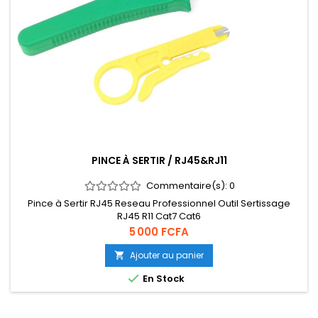
PINCE À SERTIR / RJ45&RJ11
Commentaire(s):
0
Pince à Sertir RJ45 Reseau Professionnel Outil Sertissage
RJ45 R11 Cat7 Cat6
Prix
5 000 FCFA
Ajouter au panier


En Stock