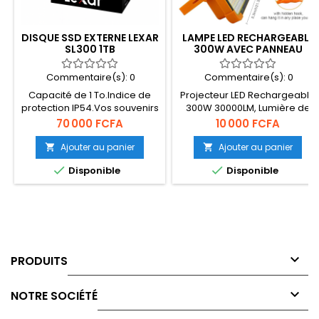
DISQUE SSD EXTERNE LEXAR
LAMPE LED RECHARGEABLE
SL300 1TB
300W AVEC PANNEAU
SOLAIRE
Commentaire(s):
0
Commentaire(s):
0
Capacité de 1 To.Indice de
Projecteur LED Rechargeable
protection IP54.Vos souvenirs
300W 30000LM, Lumière de
à portée de main.Vitesse
Travail Lanterne Portable
Prix
Prix
70 000 FCFA
10 000 FCFA
d'écriture jusqu'à
avec Panneau Solaire,
1000Mo/seconde.
50.000mAh USB Type C,
Ajouter au panier
Ajouter au panier


Rechargeable, pour


Disponible
Disponible
Camping, Chantier, Garage,
Atelier .....

PRODUITS

NOTRE SOCIÉTÉ