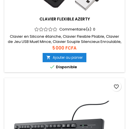
CLAVIER FLEXIBLE AZERTY
Commentaire(s):
0
Clavier en Silicone étanche, Clavier Flexible Pliable, Clavier
de Jeu USB Muet Mince, Clavier Souple Silencieux Enroulable,
Clavier en Silicone Filaire USB pour Ordinateur PC(Le Noir)
Prix
5 000 FCFA
Ajouter au panier


Disponible
favorite_border