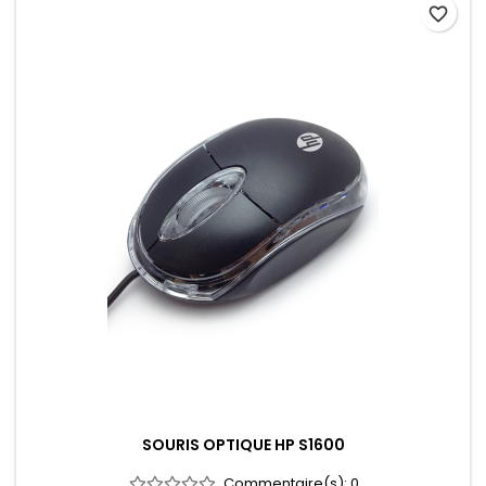
favorite_border
SOURIS OPTIQUE HP S1600
Commentaire(s):
0