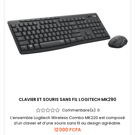
CLAVIER ET SOURIS SANS FIL LOGITECH MK290
Commentaire(s):
0
L’ensemble Logitech Wireless Combo MK220 est composé
d’un clavier et d’une souris sans fil au design agréable.
Compact et pratique, le MK220 s’utilise aussi bien avec un PC
Prix
12 000 FCFA
de bureau qu’avec un ordinateur portable. Le mode sans fil