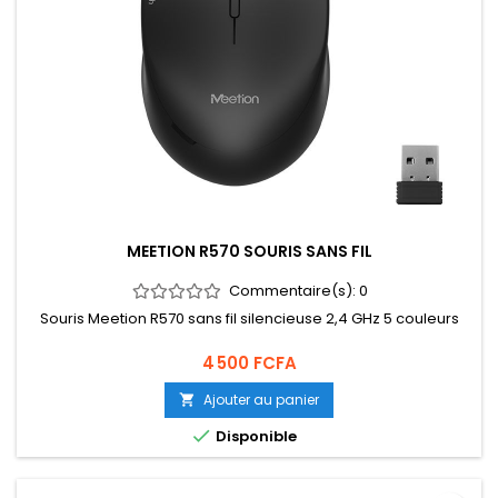
MEETION R570 SOURIS SANS FIL
Commentaire(s):
0
Souris Meetion R570 sans fil silencieuse 2,4 GHz 5 couleurs
Prix
4 500 FCFA
Ajouter au panier


Disponible