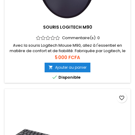
SOURIS LOGITECH M90
Commentaire(s):
0
Avec la souris Logitech Mouse M90, allez à l'essentiel en
matière de confort et de fiabilité. Fabriquée par Logitech, le
spécialiste des souris, cette souris bénéficie de toute
Prix
5 000 FCFA
l'expertise d'un fabricant ayant produit plus d'un milliard de
souris.
Ajouter au panier


Disponible
favorite_border