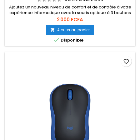
Ajoutez un nouveau niveau de confort et de contrôle à votre
expérience informatique avec la souris optique à 3 boutons
de HP
Prix
2 000 FCFA
Ajouter au panier


Disponible
favorite_border