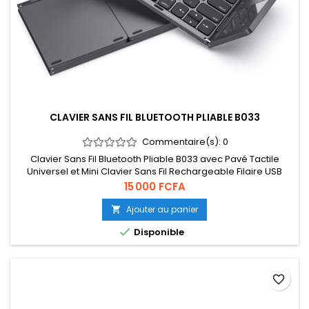
CLAVIER SANS FIL BLUETOOTH PLIABLE B033
Commentaire(s):
0
Clavier Sans Fil Bluetooth Pliable B033 avec Pavé Tactile
Universel et Mini Clavier Sans Fil Rechargeable Filaire USB
Prix
15 000 FCFA
Ajouter au panier


Disponible
favorite_border