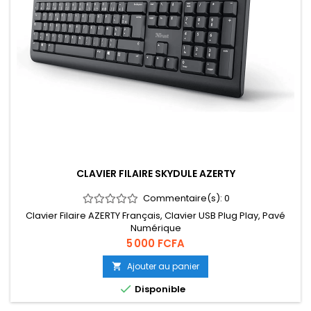
CLAVIER FILAIRE SKYDULE AZERTY
Commentaire(s):
0
Clavier Filaire AZERTY Français, Clavier USB Plug Play, Pavé
Numérique
Prix
5 000 FCFA
Ajouter au panier


Disponible