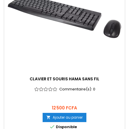
CLAVIER ET SOURIS HAMA SANS FIL
Commentaire(s):
0
Prix
12 500 FCFA
Ajouter au panier


Disponible