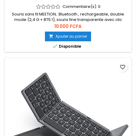
Commentaire(s):
0
Souris sans fil MEETION, Bluetooth , rechargeable, double
mode (2,4 G + BT5.1), souris fine transparente avec clic
silencieux, 4 DPI réglables, souris portable pour Laptop,
Prix
10 000 FCFA
ordinateur de bureau, Mac Book/iPad pro...
Ajouter au panier


Disponible
favorite_border