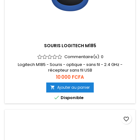
SOURIS LOGITECH M185
Commentaire(s):
0
Logitech M185 - Souris - optique - sans fil - 2.4 GHz -
récepteur sans fil USB
Prix
10 000 FCFA
Ajouter au panier


Disponible
favorite_border