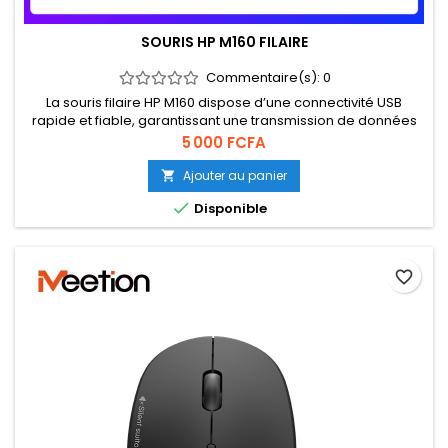
SOURIS HP M160 FILAIRE
Commentaire(s):
0
La souris filaire HP M160 dispose d’une connectivité USB
rapide et fiable, garantissant une transmission de données
sans latence pour une réactivité optimale pendant vos
Prix
5 000 FCFA
sessions de jeu intenses. Son câble résistant offre une
grande liberté de mouvement pour vous permettre de vous
Ajouter au panier

immerger pleinement dans le jeu.

Disponible
favorite_border