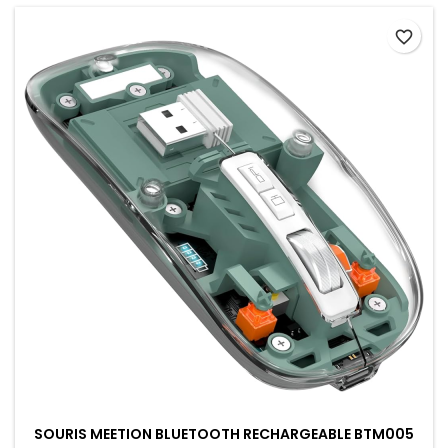
favorite_border
SOURIS MEETION BLUETOOTH RECHARGEABLE BTM005