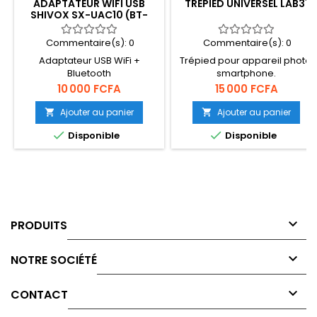
ADAPTATEUR WIFI USB
TRÉPIED UNIVERSEL LAB31
SHIVOX SX-UAC10 (BT-
AC600)
Commentaire(s):
0
Commentaire(s):
0
Adaptateur USB WiFi +
Trépied pour appareil photo,
Bluetooth
smartphone.
Prix
Prix
10 000 FCFA
15 000 FCFA
Ajouter au panier
Ajouter au panier




Disponible
Disponible

PRODUITS

NOTRE SOCIÉTÉ

CONTACT