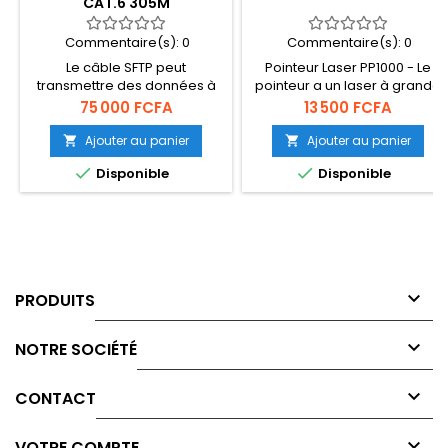
CAT.6 305M
Commentaire(s):
0
Commentaire(s):
0
Le câble SFTP peut
Pointeur Laser PP1000 - Le
transmettre des données à
pointeur a un laser à grande
des vitesses allant jusqu'à
distance avec une très
Prix
Prix
75 000 FCFA
13 500 FCFA
1Go à des fréquences allant
bonne intensité.
jusqu'à 250 MHz.
Ajouter au panier
Ajouter au panier




Disponible
Disponible

PRODUITS

NOTRE SOCIÉTÉ

CONTACT

VOTRE COMPTE