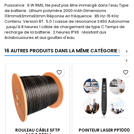
Puissance : 6 W RMS, Ne peut pas être immergé dans l'eau Type
de batterie : Lithium polymère 2000 mAh Dimensions :
113mmx93mmx93mm Réponse en fréquence : 85 Hz-15 KHz
Contenu: Version BT : 5.0 1 caisse de résonance S450 Autonomie
: jusqu'à 8 heures 1 câble de chargement de type C Temps de
recharge de la batterie : 2 heures IPX6 : résistant aux
éclaboussures et aux gouttes d'eau.
16 AUTRES PRODUITS DANS LA MÊME CATÉGORIE :
>
<
favorite_border
favorite_border
ROULEAU CÂBLE SFTP
POINTEUR LASER PP1000