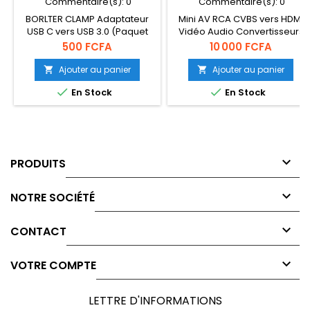
Commentaire(s):
0
Commentaire(s):
0
BORLTER CLAMP Adaptateur
Mini AV RCA CVBS vers HDMI
USB C vers USB 3.0 (Paquet
Vidéo Audio Convertisseurs
de 2), OTG USB-C vers USB-A
Adaptateur Support 720
Prix
Prix
500 FCFA
10 000 FCFA
Compatible avec MacBook,
1080P pour Caméra, Xbox
Smartphones USB C et
360, PS1, PS2, WII, N64,
Ajouter au panier
Ajouter au panier


Périphériques Type-C (Or)
Gamecube, Snes, NES, PSP,


En Stock
En Stock
Lecteur DVD, VHS

PRODUITS

NOTRE SOCIÉTÉ

CONTACT

VOTRE COMPTE
LETTRE D'INFORMATIONS