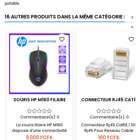
portable.
16 AUTRES PRODUITS DANS LA MÊME CATÉGORIE :
>
<
favorite_border
favorite_border
SOURIS HP M160 FILAIRE
CONNECTEUR RJ45 CAT6
Commentaire(s):
0
Commentaire(s):
0
La souris filaire HP M160
Connecteur Rj45 Cat5E | 100
dispose d’une connectivité
Rj45 Pour Reseau Cable
USB rapide et fiable,
Ethernet, Câble Internet Haut
Prix
Prix
5 000 FCFA
100 FCFA