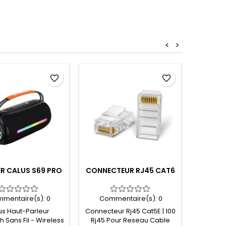
<
>
favorite_border
favorite_border
R CALUS S69 PRO
CONNECTEUR RJ45 CAT6
MA
CART
SANDISK
mentaire(s):
0
Commentaire(s):
0
Com
us Haut-Parleur
Connecteur Rj45 Cat5E | 100
h Sans Fil - Wireless
Rj45 Pour Reseau Cable
Profi