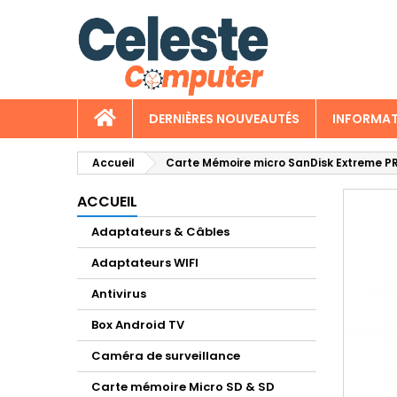
A
C
C
add_circle_outline
Vo
No
d'e
DERNIÈRES NOUVEAUTÉS
INFORMAT
Accueil
Carte Mémoire micro SanDisk Extreme P
ACCUEIL
Adaptateurs & Câbles
Adaptateurs WIFI
Antivirus
Box Android TV
Caméra de surveillance
Carte mémoire Micro SD & SD