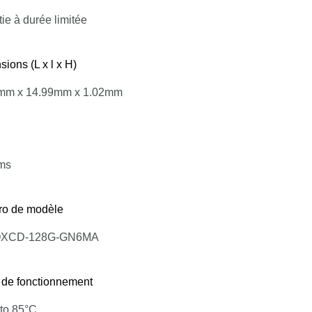
ie à durée limitée
ions (L x l x H)
mm x 14.99mm x 1.02mm
ms
o de modèle
XCD-128G-GN6MA
 de fonctionnement
 to 85°C