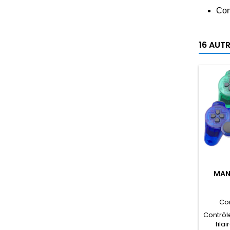
Com
16 AUT
MANE
Co
Contrôl
fila