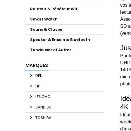
vos t
Routeur & Répéteur Wifi
lectu
Smart Watch
Asso
SD a
Souris & Clavier
(ven
Speaker & Enceinte Bluetooth
Jus
Tondeuses et Autres
Photo
UHD g
MARQUES
140 
DELL
micr
photo
HP
LENOVO
Idé
4K
SANDISK
Idéal
TOSHIBA
week-
d'ima