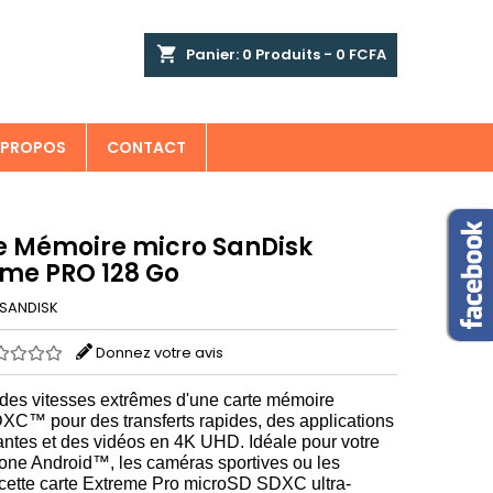
×
×
×
shopping_cart
Panier:
0
Produits - 0 FCFA
 PROPOS
CONTACT
n
e Mémoire micro SanDisk
s
eme PRO 128 Go
SANDISK
Donnez votre avis
 des vitesses extrêmes d'une carte mémoire
XC™ pour des transferts rapides, des applications
antes et des vidéos en 4K UHD
. Idéale pour votre
one Android™, les caméras sportives ou les
 cette carte Extreme Pro microSD SDXC ultra-