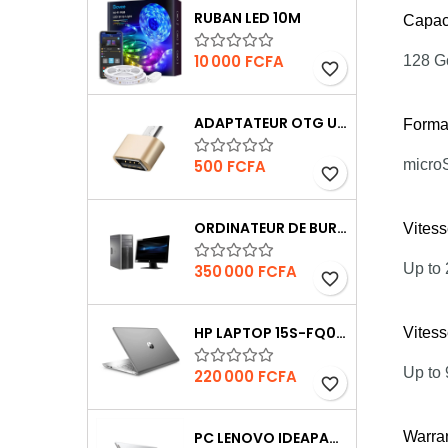
RUBAN LED 10M
Capac
Prix
10 000 FCFA
128 G
favorite_border
ADAPTATEUR OTG USB
Forma
Prix
500 FCFA
micr
favorite_border
ORDINATEUR DE BUREAU HP6300
Vitess
Prix
Up to
350 000 FCFA
favorite_border
HP LAPTOP 15S-FQ0004NIA
Vitess
Up to
Prix
220 000 FCFA
favorite_border
Warra
PC LENOVO IDEAPAD 1 N4120