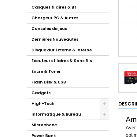
Casques filaires & BT
Chargeur PC & Autres
Consoles de jeux
Dernières Nouveautés
Disque dur Externe & Interne
Ecouteurs filaires & Sans fils
Encre & Toner
Flash Disk & USB
Gadgets
DESCRI
High-Tech
Informatique & Bureau
Amé
Microphone
Avec 
optim
Power Bank