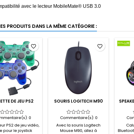
patibilité avec le lecteur MobileMate® USB 3.0
RES PRODUITS DANS LA MÊME CATÉGORIE :
favorite_border
favorite_border
TTE DE JEU PS2
SOURIS LOGITECH M90
SPEAKE
mmentaire(s):
0
Commentaire(s):
0
Com
eur PS2 de jeu vidéo,
Avec la souris Logitech
Cal
ire pour le joystick
Mouse M90, allez à
Bluetoot