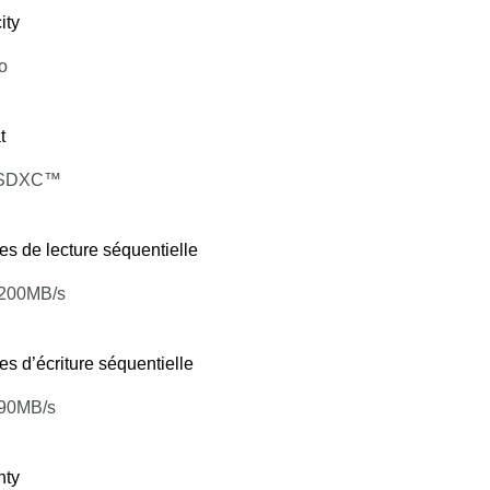
ity
o
t
oSDXC™
es de lecture séquentielle
 200MB/s
es d’écriture séquentielle
 90MB/s
nty