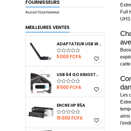
FOURNISSEURS
Extr
Aucun fournisseur
Full 
UHS 3
MEILLEURES VENTES
Cha
ave
ADAPTATEUR USB WIFI 150MBPS
Boost
Prix
5 000 FCFA
expér
favorite_border
cart
USB 64 GO KINGSTON DATATRAVELER EXODIA
Con
dan
Prix
8 500 FCFA
favorite_border
Les 
Extr
ENCRE HP 85A
tempé
ainsi
Prix
15 000 FCFA
favorite_border
l'end