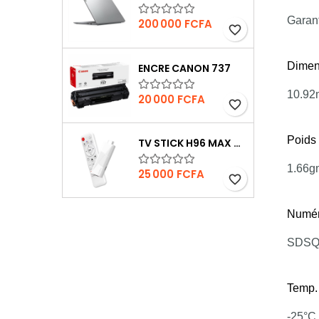
Garant
Prix
200 000 FCFA
favorite_border
Dimens
ENCRE CANON 737
10.92
Prix
20 000 FCFA
favorite_border
Poids
TV STICK H96 MAX 4K UHD
1.66g
Prix
25 000 FCFA
favorite_border
Numér
SDSQ
Temp.
-25°C