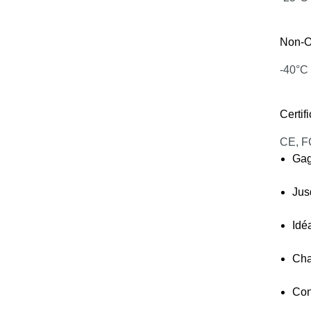
Non-O
-40°C
Certif
CE, F
Gag
Jus
Idé
Cha
Con