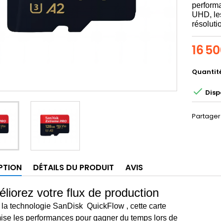
performa
UHD, les
résoluti
16 5
Quantit

Disp
Partager
PTION
DÉTAILS DU PRODUIT
AVIS
liorez votre flux de production
la technologie SanDisk QuickFlow , cette carte
ise les performances pour gagner du temps lors de