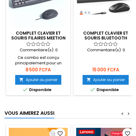
COMPLET CLAVIER ET
COMPLET CLAVIER ET
SOURIS FILAIRES MEETION
SOURIS BLUETOOTH
C235
MEETION C2000
Commentaire(s):
0
Commentaire(s):
0
Ce combo est conçu
principalement pour un
usage bureautique, mettant
Prix
Prix
8 500 FCFA
15 000 FCFA
l'accent sur le silence et la
durabilité.
Ajouter au panier
Ajouter au panier




Disponible
Disponible
VOUS AIMEREZ AUSSI
<
>
favorite_border
favorite_border