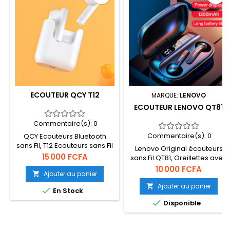
ECOUTEUR QCY T12
MARQUE:
LENOVO
ECOUTEUR LENOVO QT81
Commentaire(s):
0
Commentaire(s):
0
QCY Ecouteurs Bluetooth
sans Fil, T12 Ecouteurs sans Fil
Lenovo Original écouteurs
Bluetooth 5.1 HiFi Son Stéréo,
Prix
15 000 FCFA
sans Fil QT81, Oreillettes avec
ENC Réduction de Bruit, 40H
contrôle Tactile IPX4,
Prix
10 000 FCFA
avec Boîtier de Charge USB-
Ajouter au panier

1200mAh, Grande capacité,
C, Oreillette Bluetooth sans Fil
Batterie de 30h, réduction du
Ajouter au panier


En Stock
Bruit, Bluetooth 5.1

Disponible