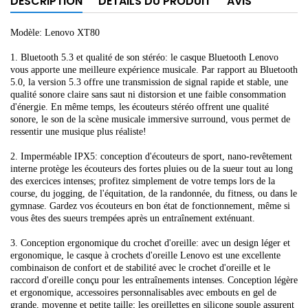
DESCRIPTION
DÉTAILS DU PRODUIT
AVIS
Modèle: Lenovo XT80
1. Bluetooth 5.3 et qualité de son stéréo: le casque Bluetooth Lenovo
vous apporte une meilleure expérience musicale. Par rapport au Bluetooth
5.0, la version 5.3 offre une transmission de signal rapide et stable, une
qualité sonore claire sans saut ni distorsion et une faible consommation
d'énergie. En même temps, les écouteurs stéréo offrent une qualité
sonore, le son de la scène musicale immersive surround, vous permet de
ressentir une musique plus réaliste!
2. Imperméable IPX5: conception d'écouteurs de sport, nano-revêtement
interne protège les écouteurs des fortes pluies ou de la sueur tout au long
des exercices intenses; profitez simplement de votre temps lors de la
course, du jogging, de l'équitation, de la randonnée, du fitness, ou dans le
gymnase. Gardez vos écouteurs en bon état de fonctionnement, même si
vous êtes des sueurs trempées après un entraînement exténuant.
3. Conception ergonomique du crochet d'oreille: avec un design léger et
ergonomique, le casque à crochets d'oreille Lenovo est une excellente
combinaison de confort et de stabilité avec le crochet d'oreille et le
raccord d'oreille conçu pour les entraînements intenses. Conception légère
et ergonomique, accessoires personnalisables avec embouts en gel de
grande, moyenne et petite taille; les oreillettes en silicone souple assurent