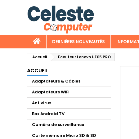
A
C
C
add_circle_outline
Vo
No
d'e
DERNIÈRES NOUVEAUTÉS
INFORMAT
Accueil
Ecouteur Lenovo HE05 PRO
ACCUEIL
Adaptateurs & Câbles
Adaptateurs WIFI
Antivirus
Box Android TV
Caméra de surveillance
Carte mémoire Micro SD & SD