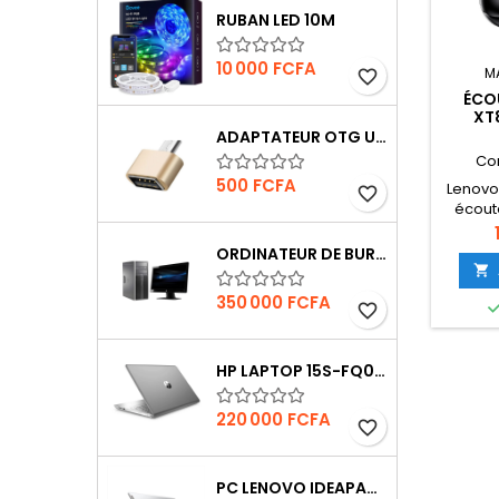
RUBAN LED 10M
Prix
10 000 FCFA
M
favorite_border
ÉCO
XT
ADAPTATEUR OTG USB
Co
Prix
500 FCFA
Lenovo 
favorite_border
écout
avec 
bou
ORDINATEUR DE BUREAU HP6300

Prix
350 000 FCFA
favorite_border
HP LAPTOP 15S-FQ0004NIA
Prix
220 000 FCFA
favorite_border
PC LENOVO IDEAPAD 1 N4120