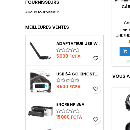
FOURNISSEURS
CÂB
Aucun fournisseur
Co
MEILLEURES VENTES
Câbl
UHD/HD
P
ADAPTATEUR USB WIFI 150MBPS

Prix
5 000 FCFA
favorite_border
USB 64 GO KINGSTON DATATRAVELER EXODIA
VOUS A
Prix
8 500 FCFA
favorite_border
ENCRE HP 85A
Prix
15 000 FCFA
favorite_border