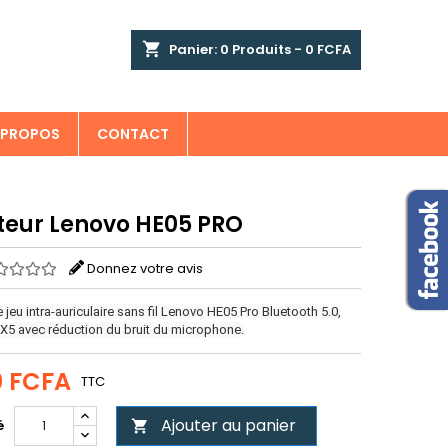
×
×
×
shopping_cart
Panier:
0
Produits - 0 FCFA
 PROPOS
CONTACT
n
teur Lenovo HE05 PRO
s
Donnez votre avis
jeu intra-auriculaire sans fil Lenovo HE05 Pro Bluetooth 5.0,
PX5 avec réduction du bruit du microphone.
0 FCFA
TTC
Ajouter au panier
é
