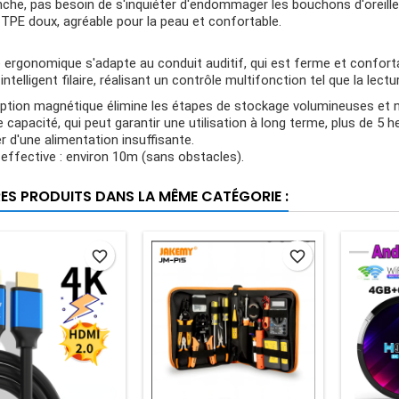
che, pas besoin de s'inquiéter d'endommager les bouchons d'oreille 
TPE doux, agréable pour la peau et confortable.
 ergonomique s'adapte au conduit auditif, qui est ferme et confort
intelligent filaire, réalisant un contrôle multifonction tel que la lect
tion magnétique élimine les étapes de stockage volumineuses et n'e
 capacité, qui peut garantir une utilisation à long terme, plus de 5 h
er d'une alimentation insuffisante.
effective : environ 10m (sans obstacles).
RES PRODUITS DANS LA MÊME CATÉGORIE :
favorite_border
favorite_border