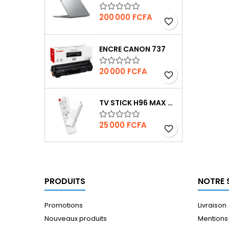
Prix
200 000 FCFA
favorite_border
ENCRE CANON 737
Prix
20 000 FCFA
favorite_border
TV STICK H96 MAX 4K UHD
Prix
25 000 FCFA
favorite_border
PRODUITS
NOTRE 
Promotions
Livraison
Nouveaux produits
Mentions