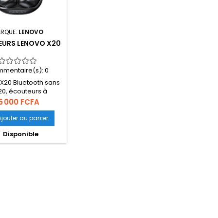
RQUE:
LENOVO
EURS LENOVO X20
mentaire(s):
0
X20 Bluetooth sans
X20, écouteurs à
mande tactile,
rix
5 000 FCFA
eur de jeu basse,
anche, BT 5.2
Ajouter au panier

Disponible