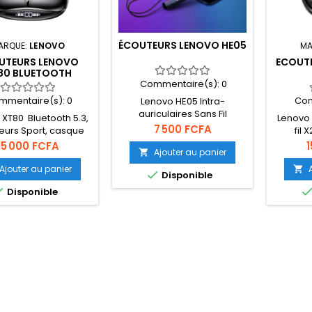
ÉCOUTEURS LENOVO HE05
ARQUE:
LENOVO
MA
UTEURS LENOVO
ECOUT
80 BLUETOOTH
Commentaire(s):
0
mmentaire(s):
0
Com
Lenovo HE05 Intra-
auriculaires Sans Fil
XT80 Bluetooth 5.3,
Lenovo 
Bluetooth 5.0 Avec Micro
Prix
7 500 FCFA
eurs Sport, casque
fil 
boîtier de charge,
com
Prix
P
15 000 FCFA
1
Ajouter au panier

ton de contrôle
écout
ét
Ajouter au panier


Disponible

Disponible