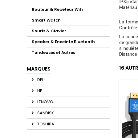
IPX5 étan
Matériau 
Routeur & Répéteur Wifi
Smart Watch
La forme
Contrôle 
Souris & Clavier
La concep
Speaker & Enceinte Bluetooth
de grande
s'inquiét
Tondeuses et Autres
Distance 
16 AUT
MARQUES
DELL
HP
LENOVO
SANDISK
TOSHIBA