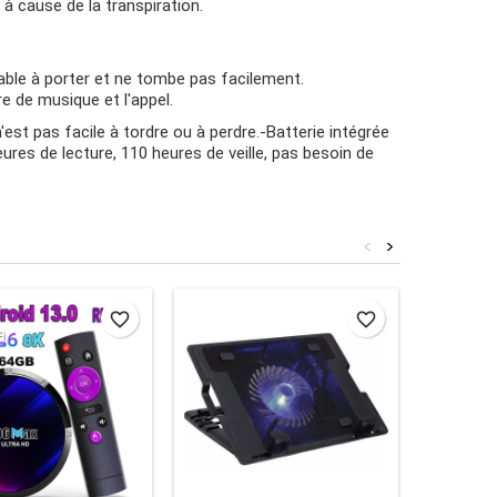
à cause de la transpiration.
able à porter et ne tombe pas facilement.
ure de musique et l'appel.
st pas facile à tordre ou à perdre.
-Batterie intégrée
eures de lecture, 110 heures de veille, pas besoin de
<
>
favorite_border
favorite_border