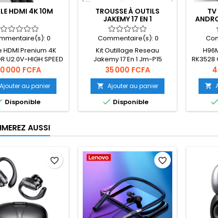
LE HDMI 4K 10M
TROUSSE À OUTILS
TV
JAKEMY 17 EN 1
ANDRO
mmentaire(s):
0
Commentaire(s):
0
Com
e HDMI Prenium 4K
Kit Outillage Reseau
H96M
R U2.0V-HIGH SPEED
Jakemy 17 En 1 Jm-P15
RK3528 
+ 32 
rix
Prix
Pr
10 000 FCFA
35 000 FCFA
4
Bluetoo
H.265 
Ajouter au panier
Ajouter au panier




Disponible
Disponible
IMEREZ AUSSI
favorite_border
favorite_border