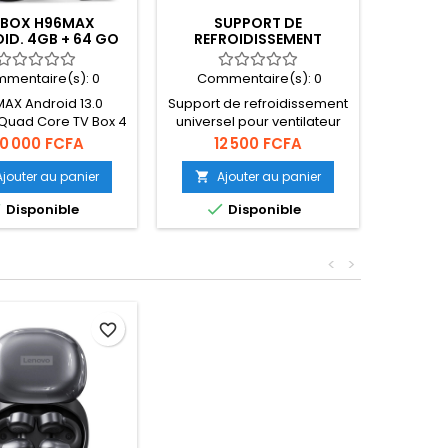
 BOX H96MAX
SUPPORT DE
HDMI 
ID. 4GB + 64 GO
REFROIDISSEMENT
UNIVERSEL POUR PC
mentaire(s):
0
Commentaire(s):
0
Com
AX Android 13.0
Support de refroidissement
Cartes
Quad Core TV Box 4
universel pour ventilateur
vidéo, 
Go Double WIFI 6
d'ordinateur portable
Card St
ix
Prix
Pr
0 000 FCFA
12 500 FCFA
1
th 5.0 Décodeur 8K
réglable pour Ordinateur
Windo
Écran Cast 3000Mps
portable -
MacOS 
Ajouter au panier
Ajouter au panier
A


9/10/11/12/13/14/15/16/17
vidéo HD



Disponible
Disponible
pouces.
d’Acti
<
>
favorite_border